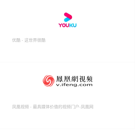
优酷 - 这世界很酷
凤凰视频 - 最具媒体价值的视频门户-凤凰网