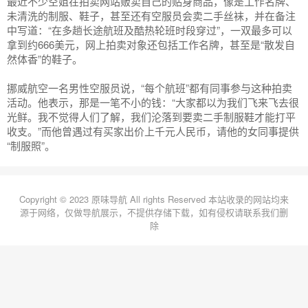
最近不少空姐在拍卖网站贩卖自己的贴身商品，像是工作名牌、
未清洗的制服、鞋子，甚至还有空服员会卖二手丝袜，并在备注
中写道：“在多趟长途航班及酷热轮班时段穿过”，一双最多可以
拿到约666美元，网上拍卖对象还包括工作名牌，甚至是“散发自
然体香”的鞋子。
挪威航空一名男性空服员说，“每个航班”都有同事参与这种拍卖
活动。他表示，那是一笔不小的钱：“大家都以为我们飞来飞去很
光鲜。我不觉得人们了解，我们沦落到要卖二手制服鞋才能打平
收支。”而他曾遇过有买家出价上千元人民币，请他的女同事提供
“制服照”。
Copyright © 2023 原味导航 All rights Reserved
本站收录的网站均来
源于网络，仅做导航展示，不提供存储下载，如有侵权请联系我们删
除